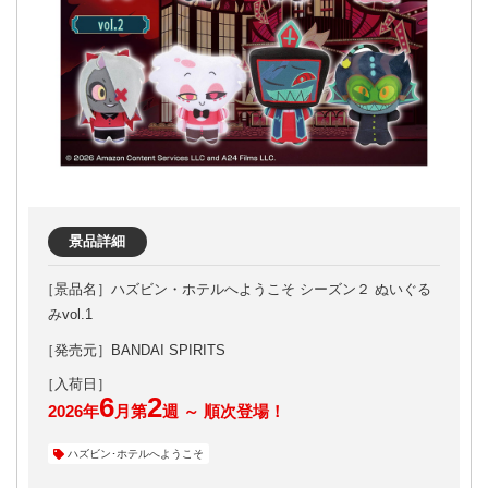
景品詳細
ハズビン・ホテルへようこそ シーズン２ ぬいぐる
みvol.1
［発売元］BANDAI SPIRITS
6
2
2026年
月第
週 ～ 順次登場！
ハズビン･ホテルへようこそ