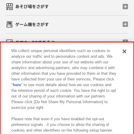
あそび場をさがす
ゲーム機をさがす
スマホ・PCであそぶ
We collect unique personal identifiers such as cookies to
analyze our traffic and to personalize content and ads. We
イベント・キャンペーン
share information about your use of our website with our
analytics and advertising partners, who may combine it with
other information that you have provided to them or that they
have collected from your use of their services. Please click
"
here
" to see more details about how we use cookies and
関連会社
サステナビリティ
サイトポリシー
the retention period of each cookie. You have the right to opt
out of our sharing of your information with our partners.
プライバシーポリシー
ウェブアクセシビリティ方針と検証結果
Please click [Do Not Share My Personal Information] to
exercise your right.
お取引先さまとともに
食品のご提供について
カスタマーハラスメント対応方針
よくあるご質問・お問い合わせ
Please note that even if you have enabled the opt-out
preference signals , if you choose to allow the sharing of
cookies and other identifiers on the following setup banner,