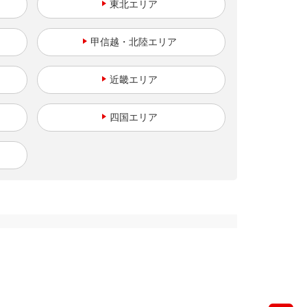
東北
甲信越・北陸
近畿
四国