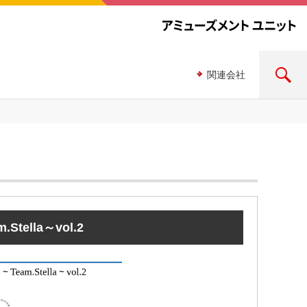
関連会社
Team.Stella～vol.2
lla～vol.2