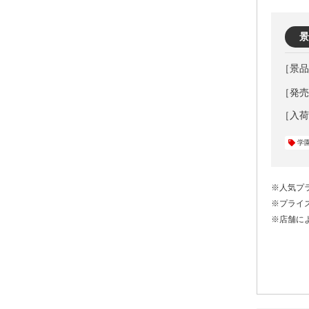
景
［発売元
学
※人気プ
※プライ
※店舗に