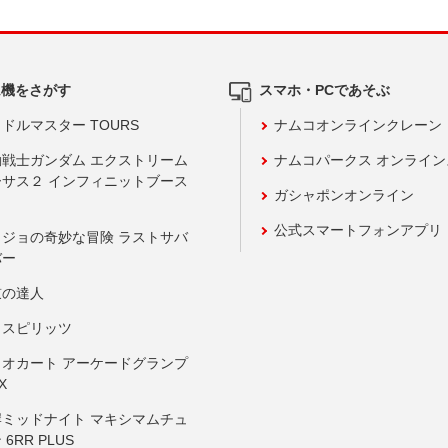
ム機をさがす
スマホ・PCであそぶ
ドルマスター TOURS
ナムコオンラインクレーン
動戦士ガンダム エクストリーム
ナムコパークス オンライ
ーサス２ インフィニットブース
ガシャポンオンライン
公式スマートフォンアプリ
ョジョの奇妙な冒険 ラストサバ
バー
鼓の達人
りスピリッツ
リオカート アーケードグランプ
X
岸ミッドナイト マキシマムチュ
 6RR PLUS