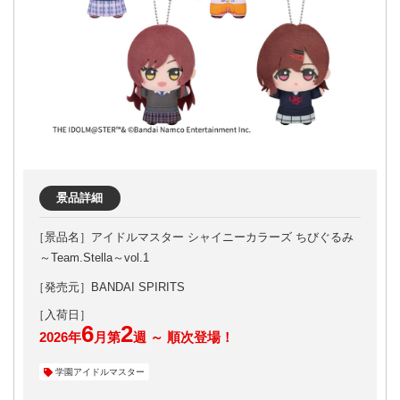
景品詳細
アイドルマスター シャイニーカラーズ ちびぐるみ
～Team.Stella～vol.1
［発売元］BANDAI SPIRITS
6
2
2026年
月第
週 ～ 順次登場！
学園アイドルマスター