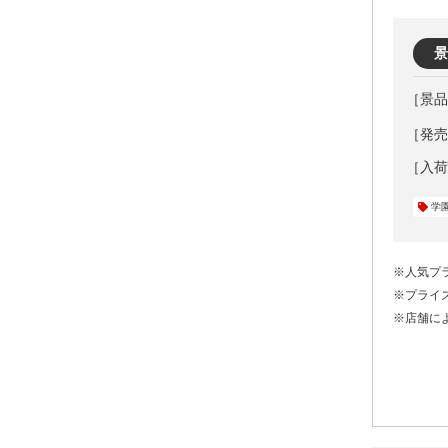
景
［発売元
学
※人気プ
※プライ
※店舗に