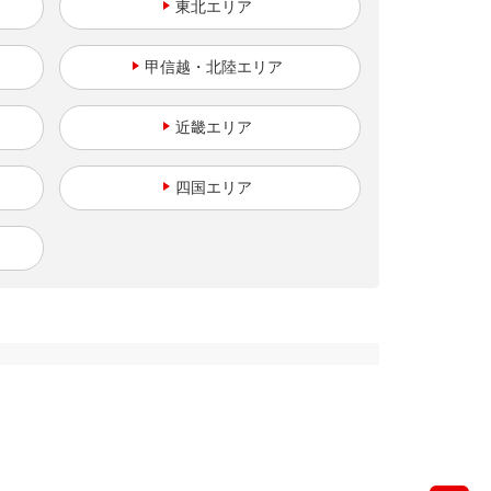
東北
甲信越・北陸
近畿
四国