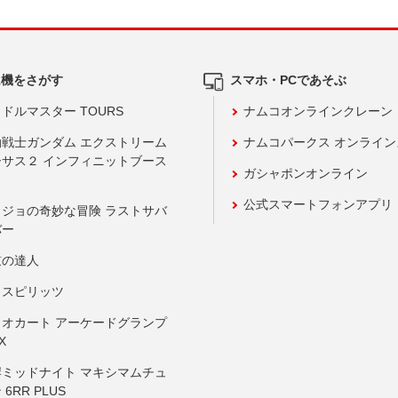
ム機をさがす
スマホ・PCであそぶ
ドルマスター TOURS
ナムコオンラインクレーン
動戦士ガンダム エクストリーム
ナムコパークス オンライ
ーサス２ インフィニットブース
ガシャポンオンライン
公式スマートフォンアプリ
ョジョの奇妙な冒険 ラストサバ
バー
鼓の達人
りスピリッツ
リオカート アーケードグランプ
X
岸ミッドナイト マキシマムチュ
 6RR PLUS