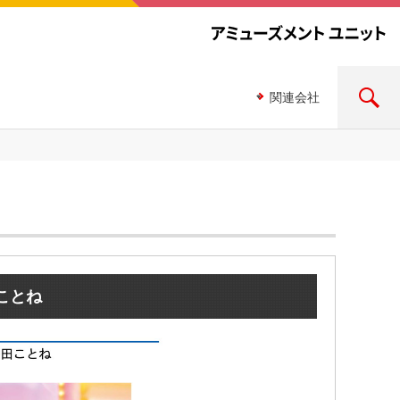
関連会社
t-藤田ことね
田ことね