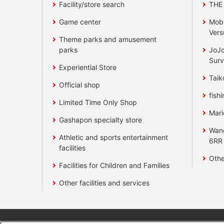
Facility/store search
THE
Game center
Mobi
Vers
Theme parks and amusement
parks
JoJo
Surv
Experiential Store
Taik
Official shop
fishi
Limited Time Only Shop
Mari
Gashapon specialty store
Wan
Athletic and sports entertainment
6RR
facilities
Othe
Facilities for Children and Families
Other facilities and services