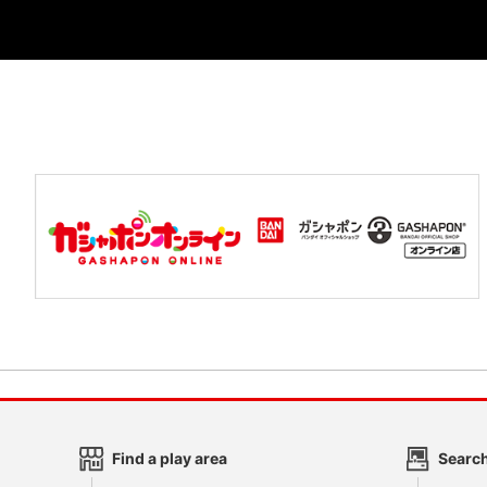
Find a play area
Search