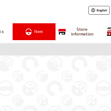
English
Store
cs
Item
information