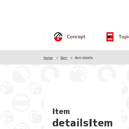
Concept
Topi
home
Item
Item details
Item
detailsItem