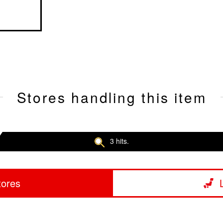
Stores handling this item
3 hits.
tores