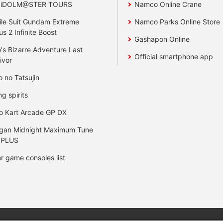
 iDOLM@STER TOURS
Namco Online Crane
le Suit Gundam Extreme
Namco Parks Online Store
us 2 Infinite Boost
Gashapon Online
's Bizarre Adventure Last
Official smartphone app
ivor
o no Tatsujin
ng spirits
o Kart Arcade GP DX
gan Midnight Maximum Tune
 PLUS
r game consoles list