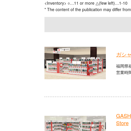
<Inventory> ○…11 or more △(few left)…1-10
* The content of the publication may differ from
ガシ
福岡県福
営業時間：
GASHA
Store