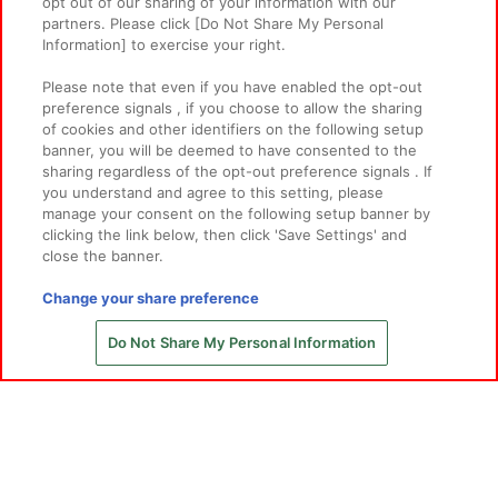
opt out of our sharing of your information with our
partners. Please click [Do Not Share My Personal
Information] to exercise your right.
©窪岡俊之
THE IDOLM@STER™& ©Bandai Namco Entertainment Inc.
Please note that even if you have enabled the opt-out
preference signals , if you choose to allow the sharing
先
of cookies and other identifiers on the following setup
banner, you will be deemed to have consented to the
sharing regardless of the opt-out preference signals . If
you understand and agree to this setting, please
manage your consent on the following setup banner by
あそび場をさがす
clicking the link below, then click 'Save Settings' and
close the banner.
ゲーム機をさがす
Change your share preference
Do Not Share My Personal Information
スマホ・PCであそぶ
イベント・キャンペーン