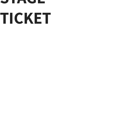
TICKET
ビジネスデー
ユーザーデー
11
14
11
15
月
日
月
日
（金）
（土）
10:00
17:00
9:00
17:00
～
～
EVENT