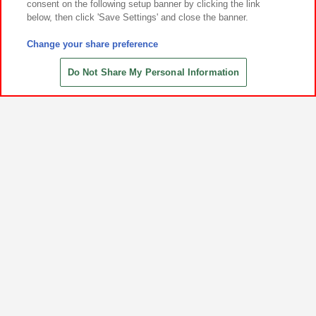
consent on the following setup banner by clicking the link
below, then click 'Save Settings' and close the banner.
Change your share preference
Do Not Share My Personal Information
SHARE
©尾田栄一郎／集英社・フジテレビ・東映アニメーション
©窪岡俊之 THE IDOLM@STER™& ©Bandai Namco Entertainment
Inc.
Taiko no Tatsujin™Series & ©Bandai Namco Entertainment
Inc. © NAMCO ENTERPRISES ASIA LTD.
Gator Panic Kiddi Ride™& ©Bandai Namco Entertainment Inc.
©NAMCO ENTERPRISES ASIA LTD.
PAC-MAN™& ©Bandai Namco Entertainment Inc. ©NAMCO
ENTERPRISES ASIA LTD.
©Bandai Namco Experience Inc.
©Bandai Namco Technica Inc.
©Michiharu Kusunoki/Kodansha Ltd. All rights reserved.