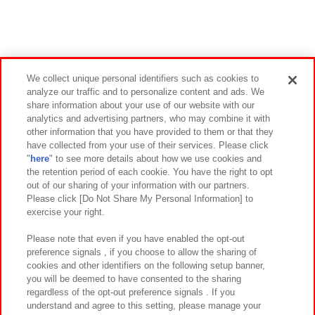
ご本人様分のみの配布となります。
・代理での受け取りはできません。
・整理券配布の際にプレイ時間等の指定をすること
はできません。
・整理券に記載されている集合時間に遅刻した場
We collect unique personal identifiers such as cookies to
合は、フリープレイの権利が無効となる場合がご
analyze our traffic and to personalize content and ads. We
ざいます。
share information about your use of our website with our
・整理券の転売や譲渡は禁止です。
analytics and advertising partners, who may combine it with
other information that you have provided to them or that they
・整理券はプレイを保証するものではございませ
have collected from your use of their services. Please click
ん。整理券をお持ちでも、アミューズメントエキス
"
here
" to see more details about how we use cookies and
ポの会期終了時刻となった場合やその他不測の
the retention period of each cookie. You have the right to opt
事態が発生した場合はプレイできなくなる場合が
out of our sharing of your information with our partners.
ございますので予めご了承ください。
Please click [Do Not Share My Personal Information] to
・その他、注意事項や禁止事項については係員より
exercise your right.
指示いたしますので、必ずご確認ください。
Please note that even if you have enabled the opt-out
preference signals , if you choose to allow the sharing of
公式アカウントをフォロー
cookies and other identifiers on the following setup banner,
して最新情報をチェック！
you will be deemed to have consented to the sharing
regardless of the opt-out preference signals . If you
understand and agree to this setting, please manage your