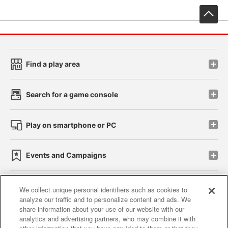
先
Find a play area
Search for a game console
Play on smartphone or PC
Events and Campaigns
We collect unique personal identifiers such as cookies to
analyze our traffic and to personalize content and ads. We
Affiliate
Sustainability
site policy
privacy policy
share information about your use of our website with our
analytics and advertising partners, who may combine it with
Web accessibility policy and verification results