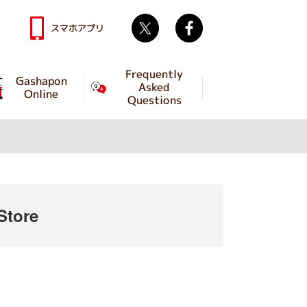
Twitter
facebook
スマホアプリ
Frequently
Gashapon
Asked
Online
Questions
tore