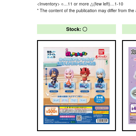
<Inventory> ○…11 or more △(few left)…1-10
* The content of the publication may differ from the 
Stock: 〇