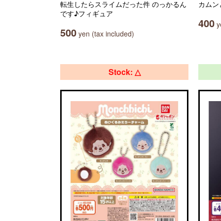
転生したらスライムだった件 のっかるん
カムン
です♪フィギュア
400
ye
500
yen (tax included)
Stock: △