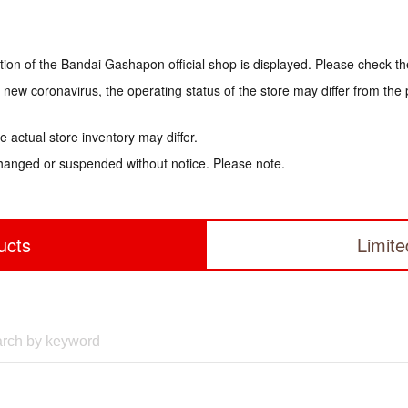
tion of the Bandai Gashapon official shop is displayed. Please check th
e new coronavirus, the operating status of the store may differ from the
 actual store inventory may differ.
hanged or suspended without notice. Please note.
ucts
Limit