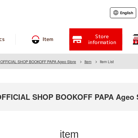
English
Store
cs
Item
information
FFICIAL SHOP BOOKOFF PAPA Ageo Store
Item
Item List
FFICIAL SHOP BOOKOFF PAPA Ageo S
item