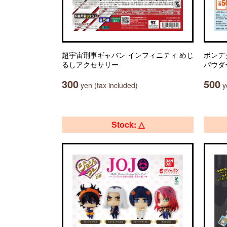
超宇宙刑事ギャバン インフィニティ めじ
ポンデ
るしアクセサリー
パウダー
300
500
yen (tax included)
ye
Stock: △