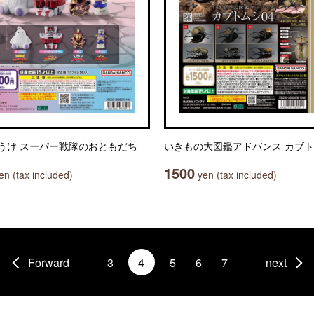
うけ スーパー戦隊のおともだち
いきもの大図鑑アドバンス カブト
1500
n (tax included)
yen (tax included)
Forward
3
4
5
6
7
next