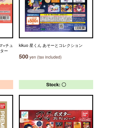
マ×チュ
kikuo 星くん あそーとコレクション
スター
500
yen (tax included)
Stock: 〇