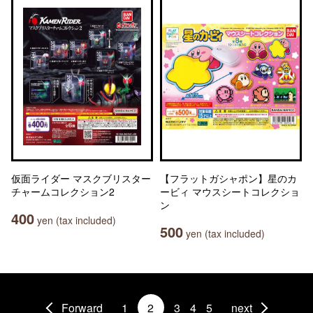
仮面ライダー マスクブリスター
【フラットガシャポン】星のカ
チャームコレクション2
ービィ マウスシートコレクショ
ン
400
yen (tax included)
500
yen (tax included)
Forward
1
2
3
4
5
next