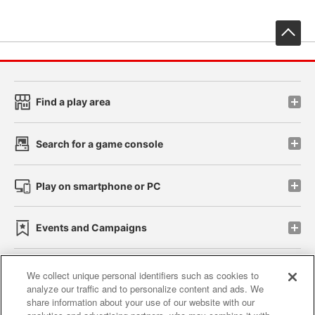
先
Find a play area
Search for a game console
Play on smartphone or PC
Events and Campaigns
We collect unique personal identifiers such as cookies to
analyze our traffic and to personalize content and ads. We
Affiliate
Sustainability
site policy
privacy policy
share information about your use of our website with our