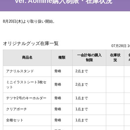
Ver. Aomine購入制限・在庫状況
8月20日(木)より取り扱い開始。
オリジナルグッズ在庫一覧
07月28日 1
一会計毎の購入
在庫状
商品名
種類
制限
況
アクリルスタンド
青峰
2点まで
ミニイラストシート3枚セ
青峰
2点まで
ット
テツヤ2号のキーホルダー
青峰
1点まで
クリアポーチ
青峰
1点まで
全種セット
青峰
1点まで