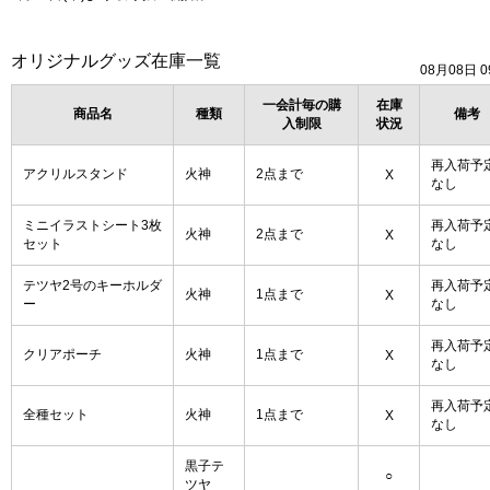
オリジナルグッズ在庫一覧
08月08日 0
一会計毎の購
在庫
商品名
種類
備考
入制限
状況
再入荷予
アクリルスタンド
火神
2点まで
X
なし
ミニイラストシート3枚
再入荷予
火神
2点まで
X
セット
なし
テツヤ2号のキーホルダ
再入荷予
火神
1点まで
X
ー
なし
再入荷予
クリアポーチ
火神
1点まで
X
なし
再入荷予
全種セット
火神
1点まで
X
なし
黒子テ
○
ツヤ