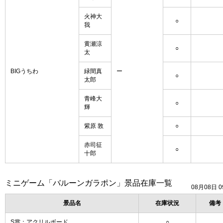
火神大
○
我
黄瀬涼
○
太
BIGうちわ
緑間真
ー
○
太郎
青峰大
○
輝
紫原 敦
○
赤司征
○
十郎
ミニゲーム「バルーンガラポン」景品在庫一覧
08月08日 0
景品名
在庫状況
備考
S賞：アクリルボード
○