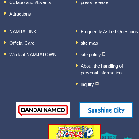
Collaboration/Events
press release
Attractions
NAMJA LINK
Frequently Asked Questions
Official Card
site map
Work at NAMJATOWN
site policy
About the handling of
personal information
inquiry