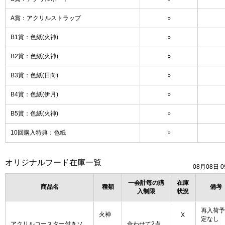
A賞：アクリルストラップ
○
B1賞：色紙(火神)
○
B2賞：色紙(火神)
○
B3賞：色紙(日向)
○
B4賞：色紙(伊月)
○
B5賞：色紙(火神)
○
10回購入特典：色紙
○
オリジナルフード在庫一覧
08月08日 0
一会計毎の購
在庫
商品名
種類
備考
入制限
状況
再入荷予
火神
X
定なし
アクリルコースター付きソ
合わせて2点