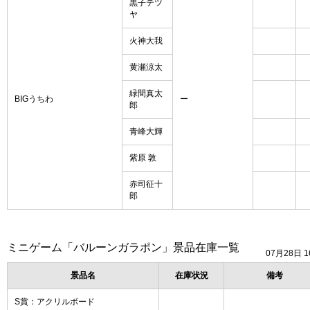
黒子テツ
ヤ
火神大我
黄瀬涼太
緑間真太
BIGうちわ
ー
郎
青峰大輝
紫原 敦
赤司征十
郎
ミニゲーム「バルーンガラポン」景品在庫一覧
07月28日 1
景品名
在庫状況
備考
S賞：アクリルボード