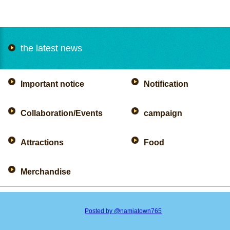
the latest news
Important notice
Notification
Collaboration/Events
campaign
Attractions
Food
Merchandise
Posted by @namjatown765