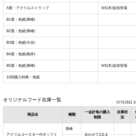
A賞：アクリルストラップ
9/3(木)追加登場
B1賞：色紙(青峰)
B2賞：色紙(青峰)
B3賞：色紙(今吉)
B4賞：色紙(桃井)
B5賞：色紙(青峰)
9/3(木)追加登場
10回購入特典：色紙
オリジナルフード在庫一覧
07月28日 1
一会計毎の購入
在庫状
商品名
種類
制限
況
青峰
アクリルコースター付きソフト
合わせて2点ま