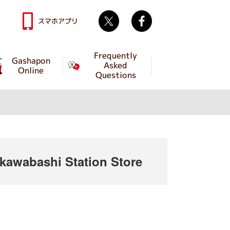
Twitter
facebook
スマホアプリ
Frequently
Gashapon
Asked
Online
Questions
awabashi Station Store