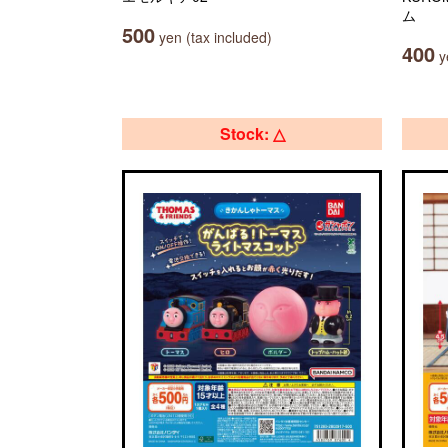
ム
500
yen (tax included)
400
ye
Stock: △