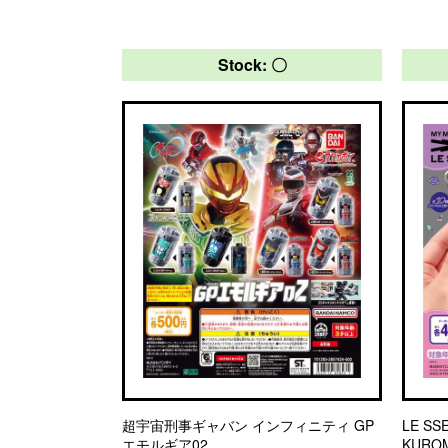
Stock: 〇
超宇宙刑事ギャバン インフィニティ GP
LE SS
エモルギア02
KUR