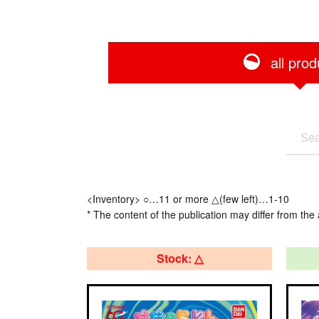
all prod
<Inventory> ○…11 or more △(few left)…1-10
* The content of the publication may differ from the 
Stock: △