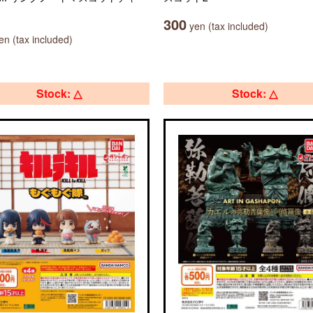
300
yen (tax included)
n (tax included)
Stock: △
Stock: △