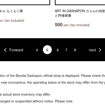
キル もぐもぐ隊
ART IN GASHAPON カエルの
と阿修羅像
n (tax included)
500
yen (tax included)
Forward
4
5
6
7
8
next
tion of the Bandai Gashapon official shop is displayed. Please check th
e new coronavirus, the operating status of the store may differ from the
 actual store inventory may differ.
hanged or suspended without notice. Please note.