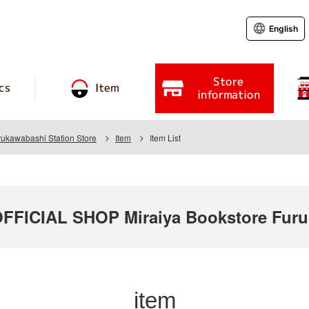
English
Store
cs
Item
information
rukawabashi Station Store
Item
Item List
ICIAL SHOP Miraiya Bookstore Furuk
item