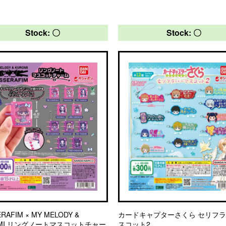
Stock: 〇
Stock: 〇
ERAFIM × MY MELODY &
カードキャプターさくら セリフ
OMI リングノートマスコットチャー
スコット2