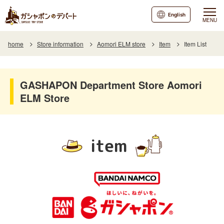
English
MENU
home
Store information
Aomori ELM store
Item
Item List
GASHAPON Department Store Aomori
ELM Store
item