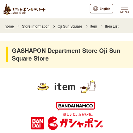
English
MENU
home
Store information
Oji Sun Square
Item
Item List
GASHAPON Department Store Oji Sun
Square Store
item