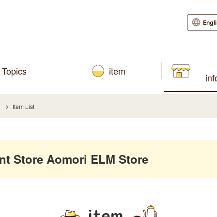
Engl
Topics
item
in
Item List
 Store Aomori ELM Store
item