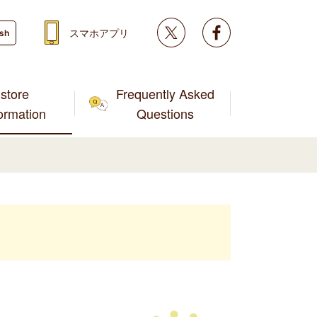
Twitter
facebook
スマホアプリ
ish
store
Frequently Asked
formation
Questions