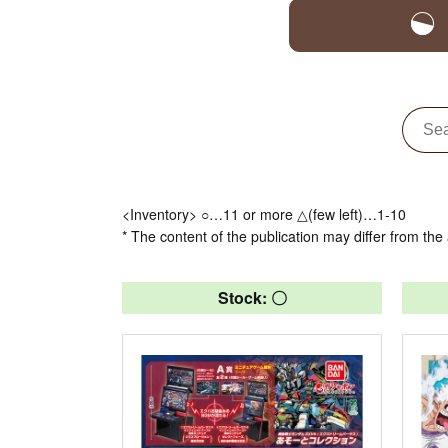
<Inventory> ○…11 or more △(few left)…1-10
* The content of the publication may differ from the 
Stock: 〇