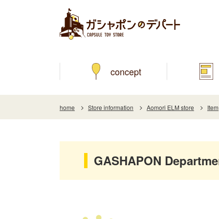
concept
home
Store information
Aomori ELM store
Item
GASHAPON Department