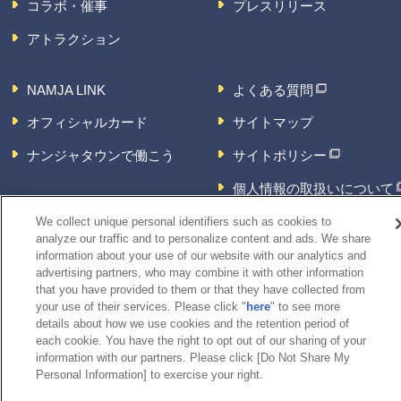
コラボ・催事
プレスリリース
アトラクション
NAMJA LINK
よくある質問
オフィシャルカード
サイトマップ
ナンジャタウンで働こう
サイトポリシー
個人情報の取扱いについて
お問い合わせ
We collect unique personal identifiers such as cookies to
analyze our traffic and to personalize content and ads. We share
information about your use of our website with our analytics and
advertising partners, who may combine it with other information
that you have provided to them or that they have collected from
your use of their services. Please click "
here
" to see more
details about how we use cookies and the retention period of
each cookie. You have the right to opt out of our sharing of your
information with our partners. Please click [Do Not Share My
Personal Information] to exercise your right.