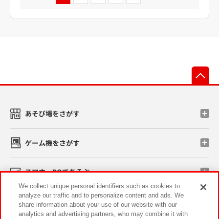
先
あそび場をさがす
ゲーム機をさがす
スマホ・PCであそぶ
We collect unique personal identifiers such as cookies to
analyze our traffic and to personalize content and ads. We
イベント・キャンペーン
share information about your use of our website with our
analytics and advertising partners, who may combine it with