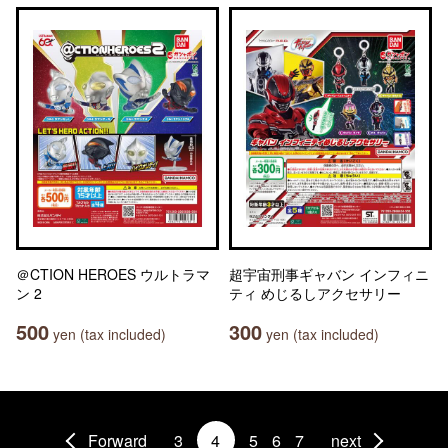
＠CTION HEROES ウルトラマ
超宇宙刑事ギャバン インフィニ
ン 2
ティ めじるしアクセサリー
500
300
yen (tax included)
yen (tax included)
Forward
3
4
5
6
7
next