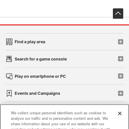
先
Find a play area
Search for a game console
Play on smartphone or PC
Events and Campaigns
We collect unique personal identifiers such as cookies to
analyze our traffic and to personalize content and ads. We
Affiliate
Sustainability
site policy
privacy policy
share information about your use of our website with our