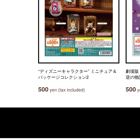
“ディズニーキャラクター” ミニチュア＆
劇場版
パッケージコレクション2
逆の物
500
500
yen (tax included)
ye