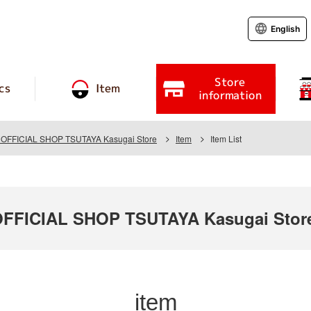
English
Store
cs
Item
information
FFICIAL SHOP TSUTAYA Kasugai Store
Item
Item List
FICIAL SHOP TSUTAYA Kasugai Stor
item