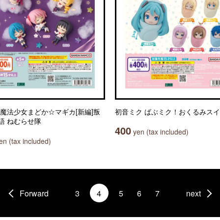
 魔法少女まどか☆マギカ[新編]叛
初音ミク ばぶミク！おくるみス
語 ねむらせ隊
400
yen (tax included)
n (tax included)
Forward
3
4
5
6
7
next