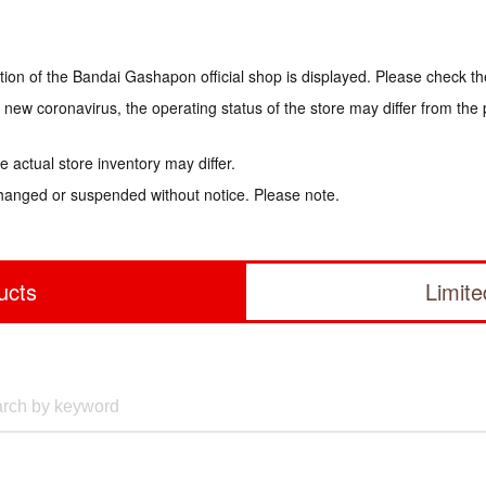
tion of the Bandai Gashapon official shop is displayed. Please check th
e new coronavirus, the operating status of the store may differ from the
 actual store inventory may differ.
hanged or suspended without notice. Please note.
ucts
Limit