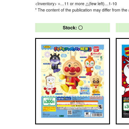
<Inventory> ○…11 or more △(few left)…1-10
* The content of the publication may differ from the 
Stock: 〇