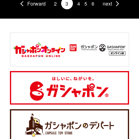
Forward
2
3
4
5
6
next