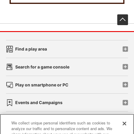
先
Find a play area
Search for a game console
Play on smartphone or PC
Events and Campaigns
We collect unique personal identifiers such as cookies to
analyze our traffic and to personalize content and ads. We
Affiliate
Sustainability
site policy
privacy policy