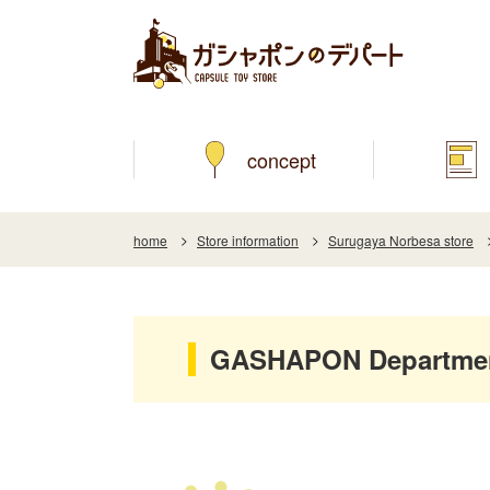
concept
home
Store information
Surugaya Norbesa store
GASHAPON Department