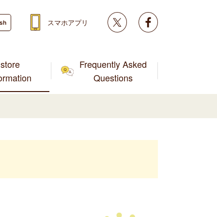
Twitter
facebook
スマホアプリ
ish
store
Frequently Asked
formation
Questions