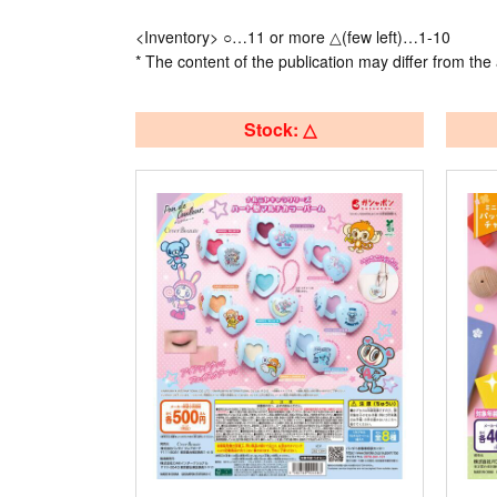
<Inventory> ○…11 or more △(few left)…1-10
* The content of the publication may differ from the 
Stock: △