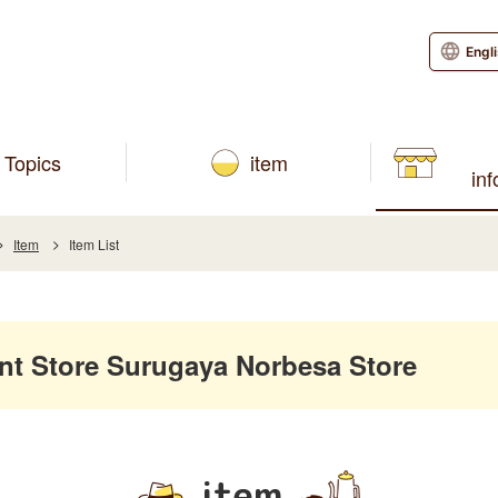
Engl
Topics
item
in
Item
Item List
 Store Surugaya Norbesa Store
item