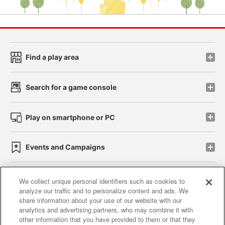
Find a play area
Search for a game console
Play on smartphone or PC
Events and Campaigns
We collect unique personal identifiers such as cookies to
analyze our traffic and to personalize content and ads. We
Affiliate
Sustainability
site policy
privacy policy
share information about your use of our website with our
analytics and advertising partners, who may combine it with
Web accessibility policy and verification results
other information that you have provided to them or that they