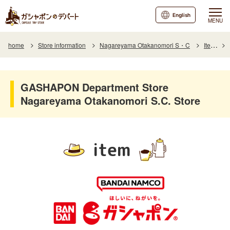
English
MENU
home
Store information
Nagareyama Otakanomori S・C
Item
GASHAPON Department Store
Nagareyama Otakanomori S.C. Store
item