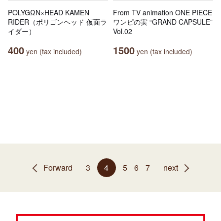
POLYGΩN×HEAD KAMEN
From TV animation ONE PIECE
RIDER（ポリゴンヘッド 仮面ラ
ワンピの実 “GRAND CAPSULE”
イダー）
Vol.02
400
1500
yen (tax included)
yen (tax included)
Forward
3
4
5
6
7
next