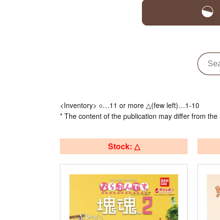
<Inventory> ○…11 or more △(few left)…1-10
* The content of the publication may differ from the 
Stock: △