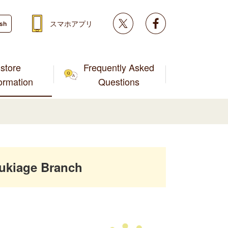
Twitter
facebook
スマホアプリ
ish
store
Frequently Asked
formation
Questions
ukiage Branch