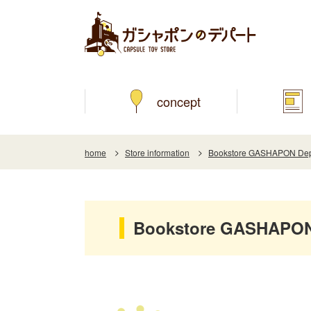
concept
home
Store information
Bookstore GASHAPON Depa
Bookstore GASHAPON 