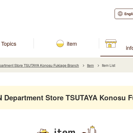
Engl
Topics
item
in
rtment Store TSUTAYA Konosu Fukiage Branch
Item
Item List
Department Store TSUTAYA Konosu F
item