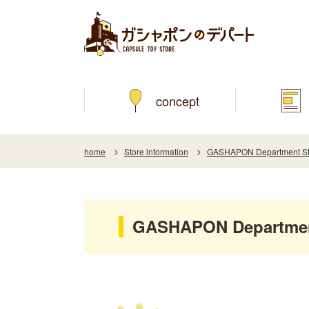
concept
home
Store information
GASHAPON Department Sto
GASHAPON Department