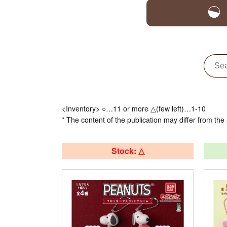
<Inventory> ○…11 or more △(few left)…1-10
* The content of the publication may differ from the 
Stock: △