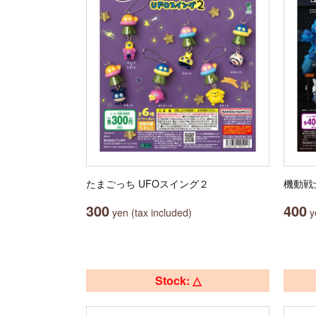
たまごっち UFOスイング２
機動戦士
300
400
yen (tax included)
ye
Stock: △