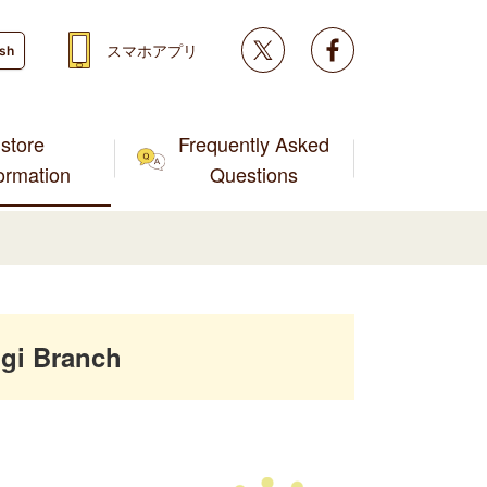
Twitter
facebook
スマホアプリ
ish
store
Frequently Asked
formation
Questions
gi Branch