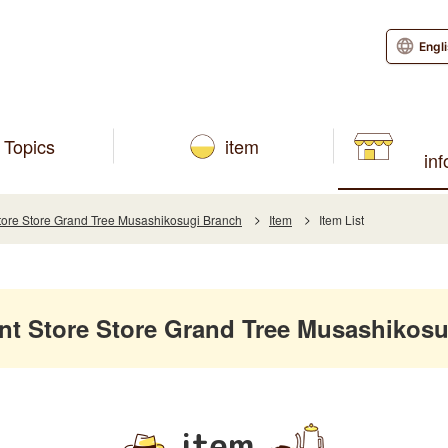
Engl
Topics
item
in
re Store Grand Tree Musashikosugi Branch
Item
Item List
 Store Store Grand Tree Musashikosu
item