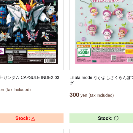
ガンダム CAPSULE INDEX 03
Lil ala mode なかよしさくらん
グ
n (tax included)
300
yen (tax included)
Stock: △
Stock: 〇