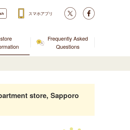
Twitter
facebook
スマホアプリ
ish
store
Frequently Asked
formation
Questions
artment store, Sapporo