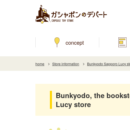
concept
home
Store information
Bunkyodo Sapporo Lucy st
Bunkyodo, the bookst
Lucy store