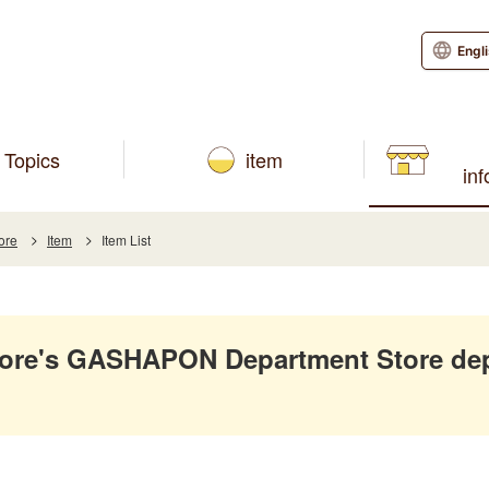
Engl
Topics
item
in
ore
Item
Item List
ore's GASHAPON Department Store dep