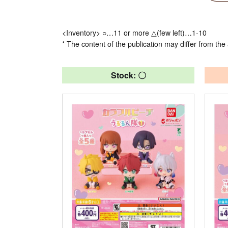
<Inventory> ○…11 or more △(few left)…1-10
* The content of the publication may differ from the 
Stock: 〇