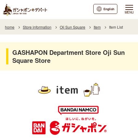
English
MENU
home
Store information
Oji Sun Square
Item
Item List
GASHAPON Department Store Oji Sun
Square Store
item