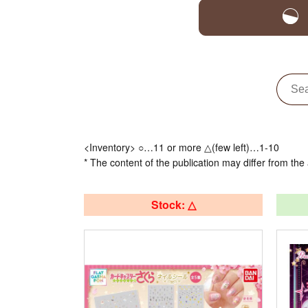
<Inventory> ○…11 or more △(few left)…1-10
* The content of the publication may differ from the 
Stock: △