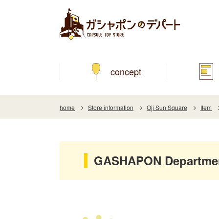
concept
home
Store information
Oji Sun Square
Item
GASHAPON Department