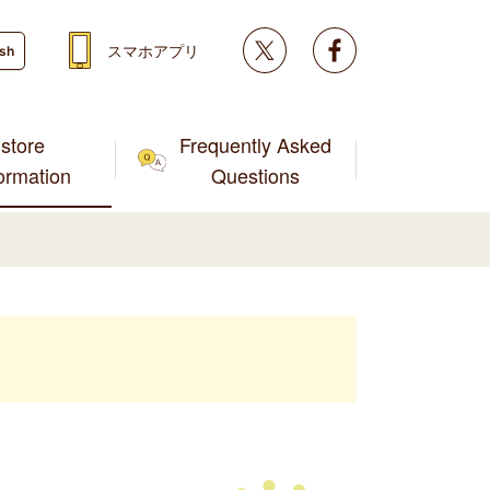
Twitter
facebook
スマホアプリ
ish
store
Frequently Asked
formation
Questions