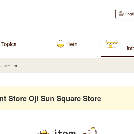
Engl
Topics
item
in
Item List
 Store Oji Sun Square Store
item