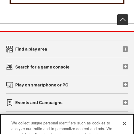
先
Find a play area
Search for a game console
Play on smartphone or PC
Events and Campaigns
We collect unique personal identifiers such as cookies to
analyze our traffic and to personalize content and ads. We
Affiliate
Sustainability
site policy
privacy policy