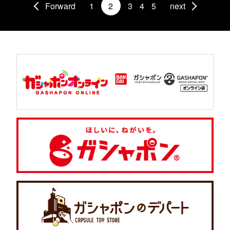
Forward
1
2
3
4
5
next