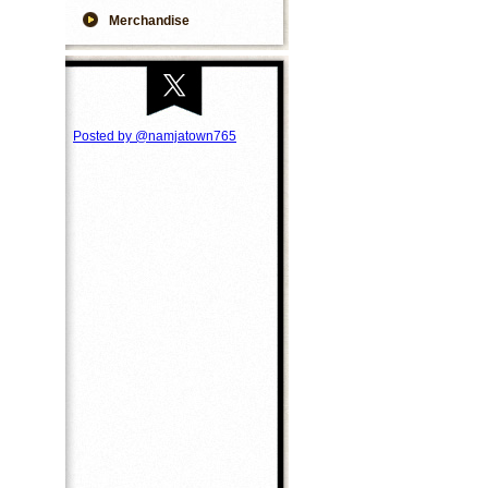
Merchandise
Posted by @namjatown765