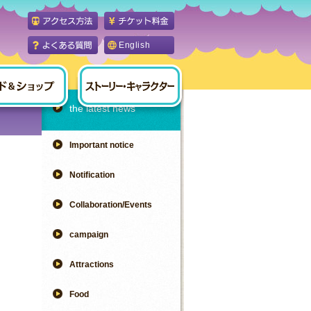
English
the latest news
Important notice
Notification
Collaboration/Events
campaign
Attractions
Food