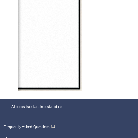
All prices listed are inclusive of tax.
Frequently Asked Questions