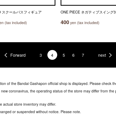
OO スクールバスフィギュア
ONE PIECE ネガティブスイング3
400
n (tax included)
yen (tax included)
Forward
3
4
5
6
7
next
tion of the Bandai Gashapon official shop is displayed. Please check th
e new coronavirus, the operating status of the store may differ from the
 actual store inventory may differ.
hanged or suspended without notice. Please note.