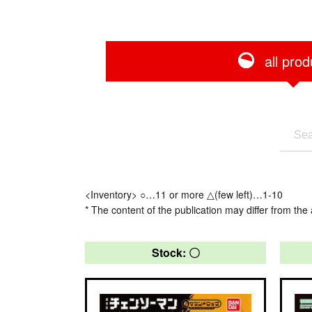
all prod
<Inventory> ○…11 or more △(few left)…1-10
* The content of the publication may differ from the 
Stock: 〇