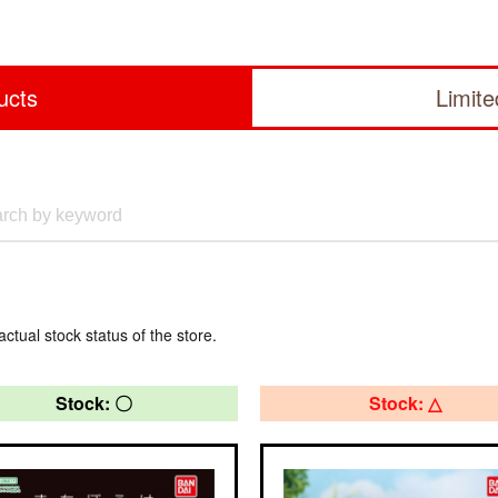
ucts
Limit
actual stock status of the store.
Stock: 〇
Stock: △