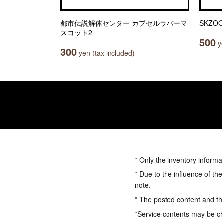
都市伝説解体センター カプセルラバーマ
SKZ
スコット2
500
ye
300
yen (tax included)
* Only the inventory informa
* Due to the influence of th
note.
* The posted content and the
*Service contents may be c