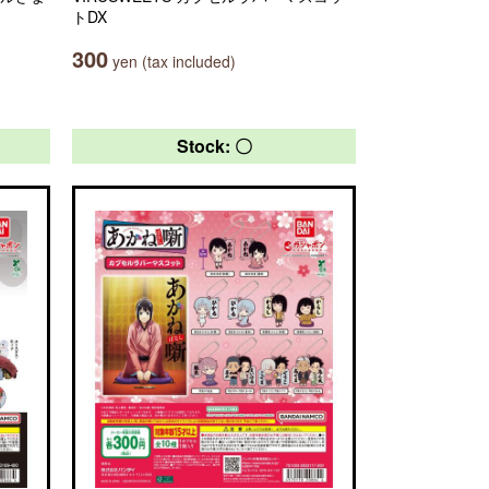
トDX
300
yen (tax included)
Stock: 〇