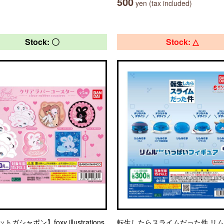
500
yen (tax included)
Stock: 〇
Stock: △
ガシャポン】foxy illustrations
転生したらスライムだった件 リ