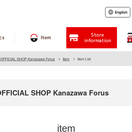
English
Store
cs
Item
information
FFICIAL SHOP Kanazawa Forus
Item
Item List
FICIAL SHOP Kanazawa Forus
item