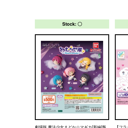
Stock: 〇
劇場版 魔法少女まどか☆マギカ[新編]叛
【フラット