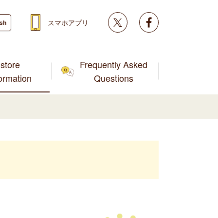
Twitter
facebook
スマホアプリ
ish
store
Frequently Asked
formation
Questions