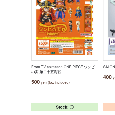
From TV animation ONE PIECE ワンピ
SAL
の実 第二十五海戦
400
ye
500
yen (tax included)
Stock: 〇