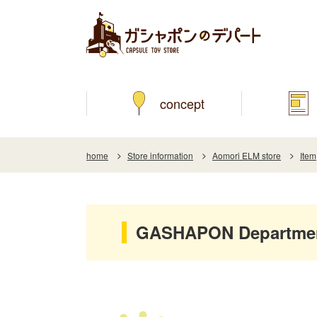
concept
home
Store information
Aomori ELM store
Item
GASHAPON Department