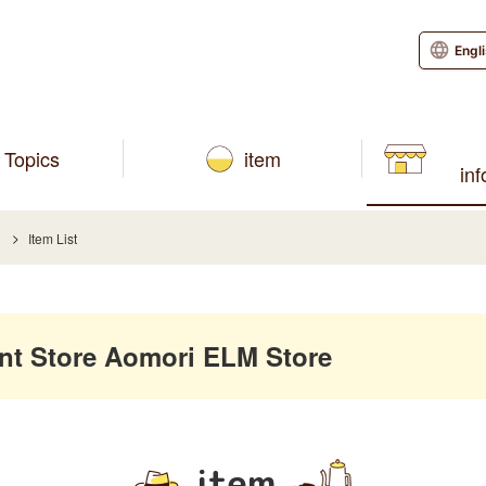
Engl
Topics
item
in
Item List
 Store Aomori ELM Store
item