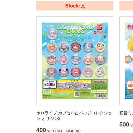
Stock: △
ホロライブ カプセル缶バッジコレクショ
初音ミ
ン オリジン2
500
ye
400
yen (tax included)