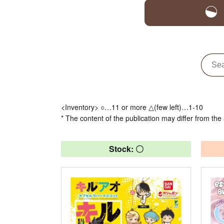
<Inventory> ○…11 or more △(few left)…1-10
* The content of the publication may differ from the 
Stock: 〇