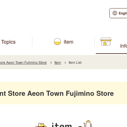
Engl
Topics
item
in
re Aeon Town Fujimino Store
Item
Item List
 Store Aeon Town Fujimino Store
item