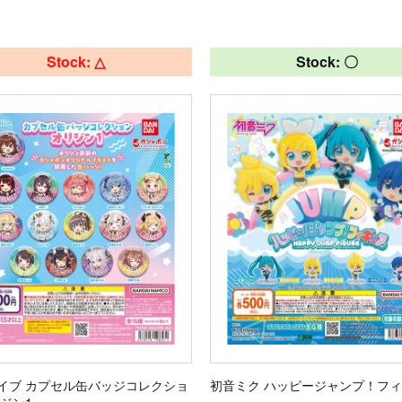
Stock: △
Stock: 〇
イブ カプセル缶バッジコレクショ
初音ミク ハッピージャンプ！フ