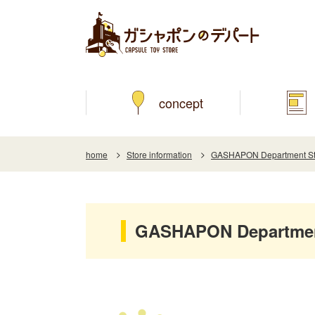
concept
home
Store information
GASHAPON Department Sto
GASHAPON Department