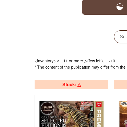
<Inventory> ○…11 or more △(few left)…1-10
* The content of the publication may differ from the 
Stock: △