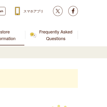
Twitter
facebook
スマホアプリ
ish
store
Frequently Asked
formation
Questions