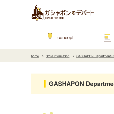
concept
home
Store information
GASHAPON Department Sto
GASHAPON Department