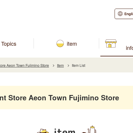
Engl
Topics
item
in
re Aeon Town Fujimino Store
Item
Item List
 Store Aeon Town Fujimino Store
item