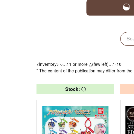
<Inventory> ○…11 or more △(few left)…1-10
* The content of the publication may differ from the 
Stock: 〇