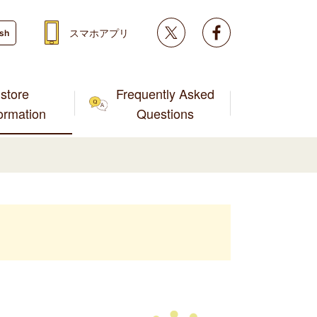
Twitter
facebook
スマホアプリ
ish
store
Frequently Asked
formation
Questions