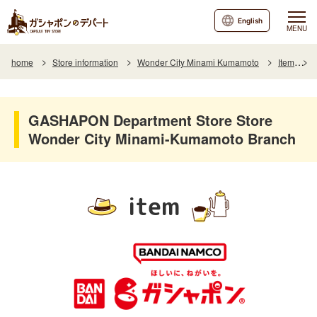
English
MENU
home
Store information
Wonder City Minami Kumamoto
Item
I
GASHAPON Department Store Store
Wonder City Minami-Kumamoto Branch
item