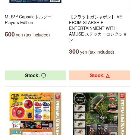
MLB™ Capsuleトルソー
【フラットガシャポン】IVE
Players Edition
FROM STARSHIP
ENTERTAINMENT WITH
500
AMUSE ステッカーコレクショ
yen (tax included)
ン
300
yen (tax included)
Stock: 〇
Stock: △