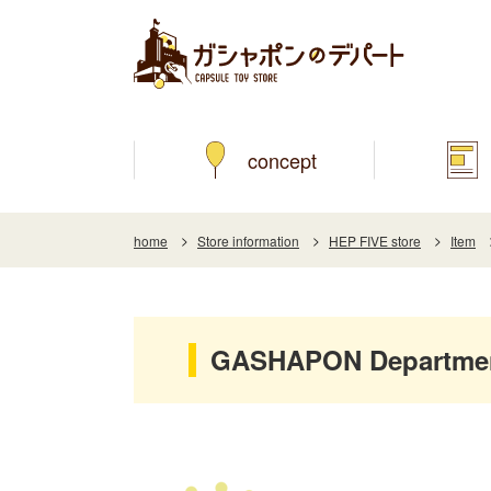
concept
home
Store information
HEP FIVE store
Item
GASHAPON Department