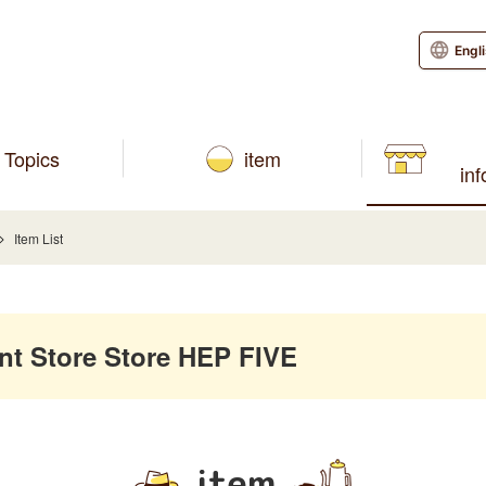
Engl
Topics
item
in
Item List
 Store Store HEP FIVE
item