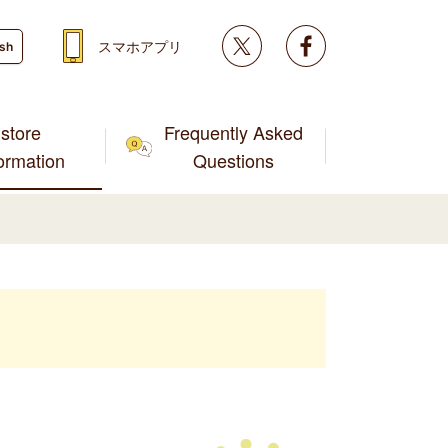
Twitter
facebook
スマホアプリ
ish
store
Frequently Asked
formation
Questions