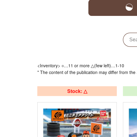
<Inventory> ○…11 or more △(few left)…1-10
* The content of the publication may differ from the 
Stock: △