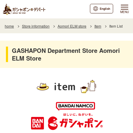
English
MENU
home
Store information
Aomori ELM store
Item
Item List
GASHAPON Department Store Aomori
ELM Store
item