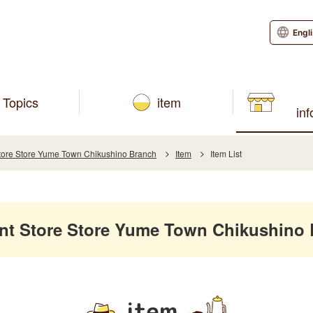
Engl
Topics
item
in
re Store Yume Town Chikushino Branch
Item
Item List
 Store Store Yume Town Chikushino 
item