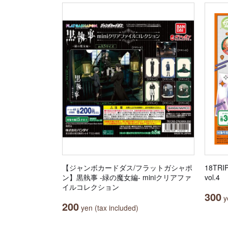
【ジャンボカードダス/フラットガシャポ
18T
ン】黒執事 -緑の魔女編- miniクリアファ
vol.4
イルコレクション
300
ye
200
yen (tax included)