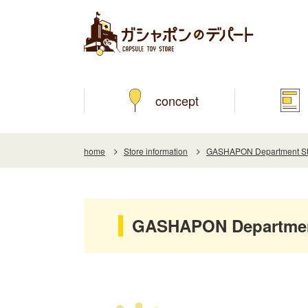
concept
home
Store information
GASHAPON Department Sto
GASHAPON Department