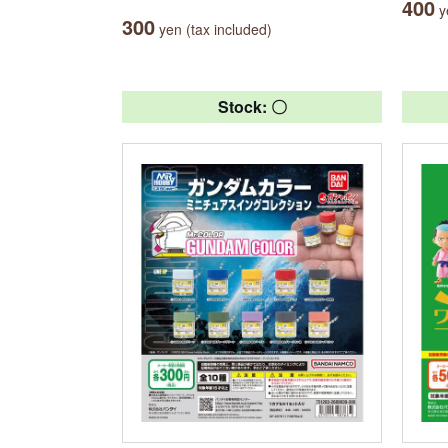
400
ye
300
yen (tax included)
Stock: 〇