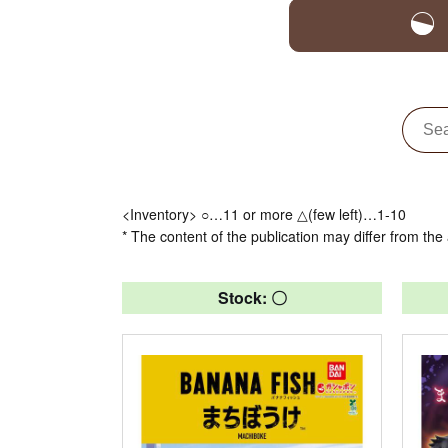
<Inventory> ○…11 or more △(few left)…1-10
* The content of the publication may differ from the 
Stock: 〇