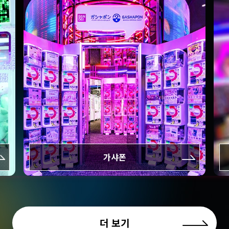
가샤폰
더 보기