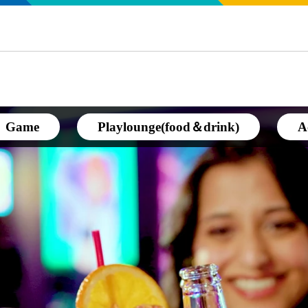
Game
Playlounge(food＆drink)
A