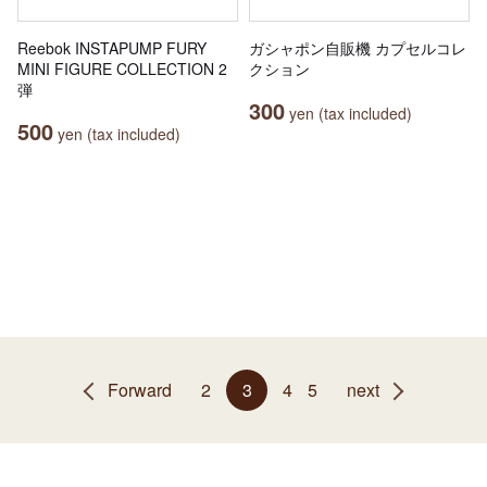
Reebok INSTAPUMP FURY
ガシャポン自販機 カプセルコレ
MINI FIGURE COLLECTION 2
クション
弾
300
yen (tax included)
500
yen (tax included)
Forward
2
3
4
5
next