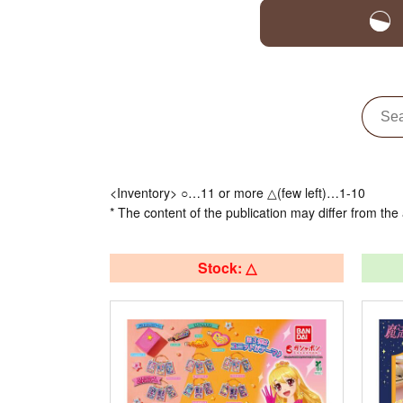
<Inventory> ○…11 or more △(few left)…1-10
* The content of the publication may differ from the 
Stock: △