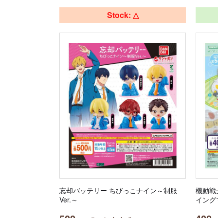
Stock: △
忘却バッテリー ちびっこナイン～制服
機動戦
Ver.～
イング