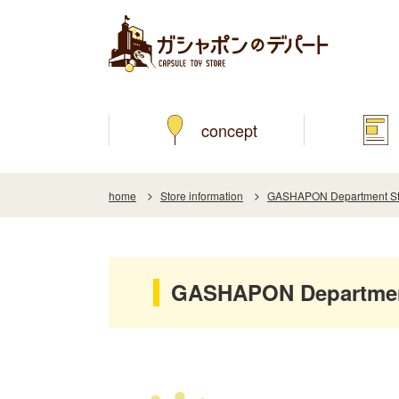
concept
home
Store information
GASHAPON Department St
GASHAPON Department