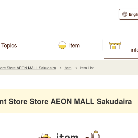
Engl
Topics
item
in
ore Store AEON MALL Sakudaira
Item
Item List
 Store Store AEON MALL Sakudaira
item