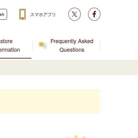
Twitter
facebook
スマホアプリ
ish
store
Frequently Asked
formation
Questions