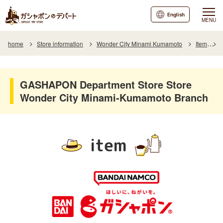
English
MENU
home
Store information
Wonder City Minami Kumamoto
Item
I
GASHAPON Department Store Store
Wonder City Minami-Kumamoto Branch
item