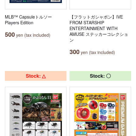
MLB™ Capsuleトルソー
【フラットガシャポン】IVE
Players Edition
FROM STARSHIP
ENTERTAINMENT WITH
500
AMUSE ステッカーコレクショ
yen (tax included)
ン
300
yen (tax included)
Stock: △
Stock: 〇