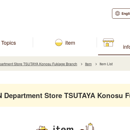
Engl
Topics
item
in
rtment Store TSUTAYA Konosu Fukiage Branch
Item
Item List
Department Store TSUTAYA Konosu F
item