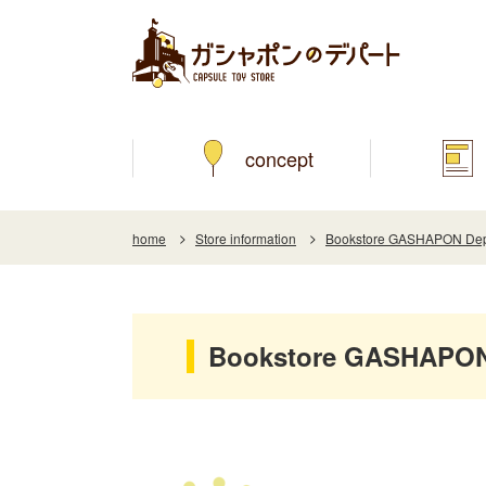
concept
home
Store information
Bookstore GASHAPON Depa
Bookstore GASHAPON 