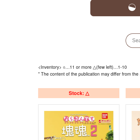
<Inventory> ○…11 or more △(few left)…1-10
* The content of the publication may differ from the 
Stock: △