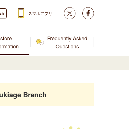
Twitter
facebook
スマホアプリ
ish
store
Frequently Asked
formation
Questions
ukiage Branch