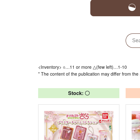
<Inventory> ○…11 or more △(few left)…1-10
* The content of the publication may differ from the 
Stock: 〇