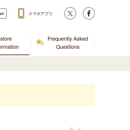
Twitter
facebook
スマホアプリ
ish
store
Frequently Asked
formation
Questions