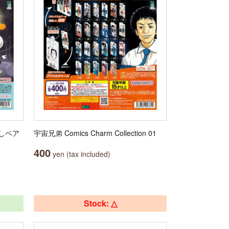
よしペア
宇宙兄弟 Comics Charm Collection 01
400
yen (tax included)
Stock: △