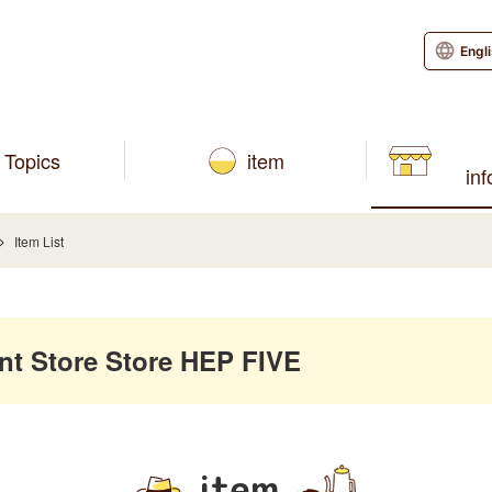
Engl
Topics
item
in
Item List
 Store Store HEP FIVE
item