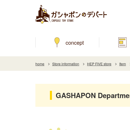
concept
home
Store information
HEP FIVE store
Item
GASHAPON Department