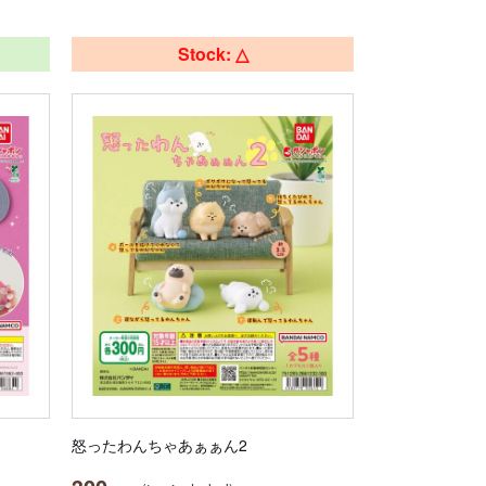
Stock: △
怒ったわんちゃあぁぁん2