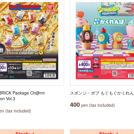
RICK Package Ch@rm
スポンジ・ボブ もぐもぐかくれ
ion Vol.3
400
yen (tax included)
n (tax included)
Stock: △
Stock: △