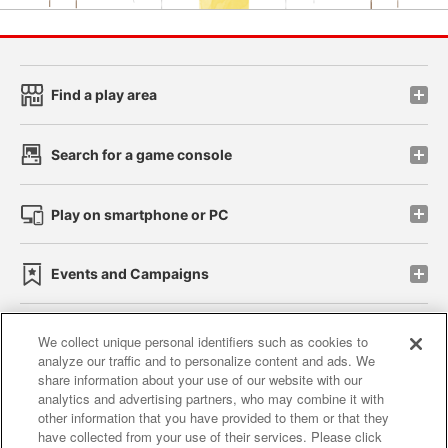
Find a play area
Search for a game console
Play on smartphone or PC
Events and Campaigns
We collect unique personal identifiers such as cookies to
analyze our traffic and to personalize content and ads. We
Affiliate
Sustainability
site policy
privacy policy
share information about your use of our website with our
analytics and advertising partners, who may combine it with
Web accessibility policy and verification results
other information that you have provided to them or that they
have collected from your use of their services. Please click