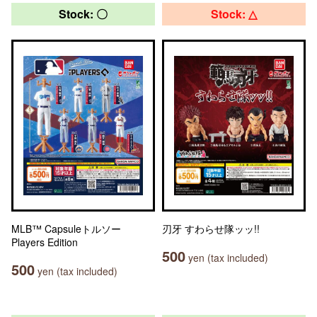
Stock: 〇
Stock: △
MLB™ Capsuleトルソー
刃牙 すわらせ隊ッッ!!
Players Edition
500
yen (tax included)
500
yen (tax included)