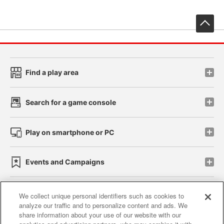
先
Find a play area
Search for a game console
Play on smartphone or PC
Events and Campaigns
We collect unique personal identifiers such as cookies to
analyze our traffic and to personalize content and ads. We
Affiliate
Sustainability
site policy
privacy policy
share information about your use of our website with our