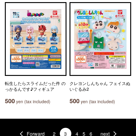
転生したらスライムだった件 の
クレヨンしんちゃん フェイスぬ
っかるんです♪フィギュア
いぐるみ2
500
500
yen (tax included)
yen (tax included)
Forward
2
3
4
5
6
next