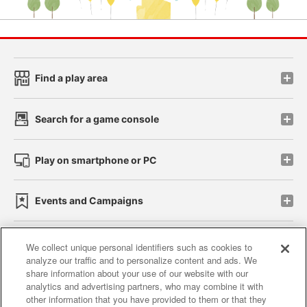
Find a play area
Search for a game console
Play on smartphone or PC
Events and Campaigns
We collect unique personal identifiers such as cookies to
analyze our traffic and to personalize content and ads. We
Affiliate
Sustainability
site policy
privacy policy
share information about your use of our website with our
analytics and advertising partners, who may combine it with
Web accessibility policy and verification results
other information that you have provided to them or that they