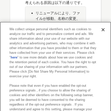
考えられる原因は以下の通りです。
リニューアルにより、ファ
イルが移動、名称の変更、
もしくは削除されている
（期間限定サイトなどは、
We collect unique personal identifiers such as cookies to
analyze our traffic and to personalize content and ads. We
期間終了後にファイルは削
share information about your use of our website with our
除されています）
analytics and advertising partners, who may combine it with
指定されたURLが間違って
other information that you have provided to them or that they
いる
have collected from your use of their services. Please click
"
here
" to see more details about how we use cookies and
アクセス制限されているフ
the retention period of each cookie. You have the right to opt
ァイルにアクセスしようと
out of our sharing of your information with our partners.
している
Please click [Do Not Share My Personal Information] to
exercise your right.
Please note that even if you have enabled the opt-out
ご不便をおかけして申し訳ありませ
preference signals , if you choose to allow the sharing of
ん。
cookies and other identifiers on the following setup banner,
you will be deemed to have consented to the sharing
ホームへ戻る
regardless of the opt-out preference signals . If you
understand and agree to this setting, please manage your