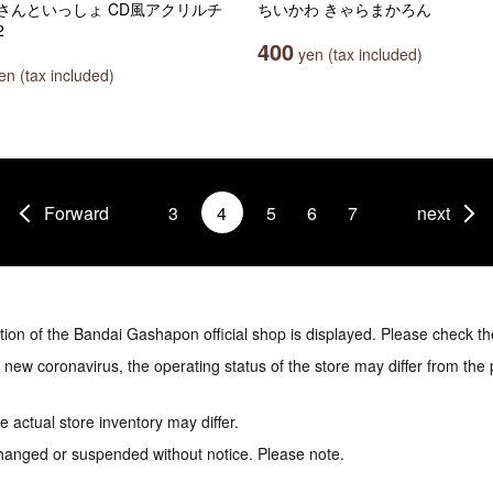
さんといっしょ CD風アクリルチ
ちいかわ きゃらまかろん
2
400
yen (tax included)
n (tax included)
Forward
3
4
5
6
7
next
tion of the Bandai Gashapon official shop is displayed. Please check th
e new coronavirus, the operating status of the store may differ from the
 actual store inventory may differ.
hanged or suspended without notice. Please note.