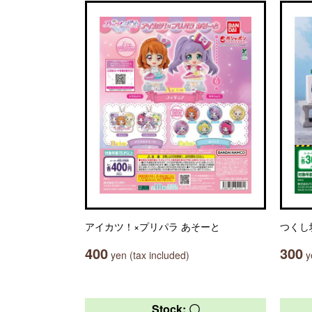
アイカツ！×プリパラ あそーと
つくし
400
300
yen (tax included)
ye
Stock: 〇