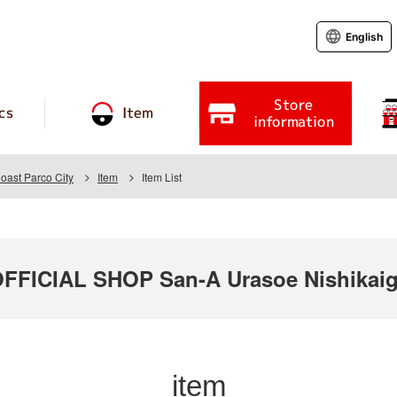
English
Store
cs
Item
information
oast Parco City
Item
Item List
ICIAL SHOP San-A Urasoe Nishikaiga
item