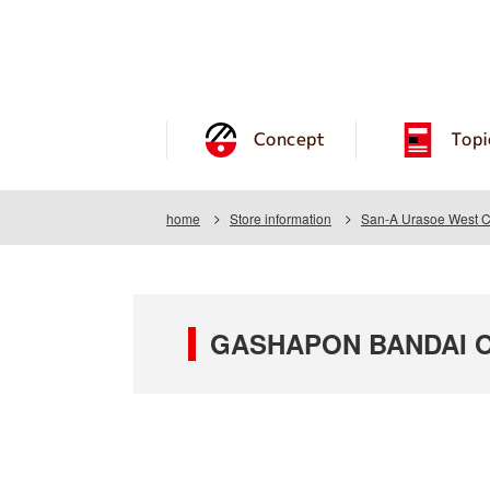
Concept
Topi
home
Store information
San-A Urasoe West C
GASHAPON BANDAI OFF