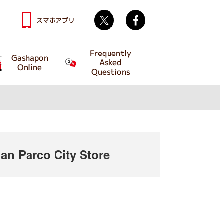
Twitter
facebook
スマホアプリ
Frequently
Gashapon
Asked
Online
Questions
n Parco City Store