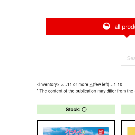
all prod
<Inventory> ○…11 or more △(few left)…1-10
* The content of the publication may differ from the 
Stock: 〇