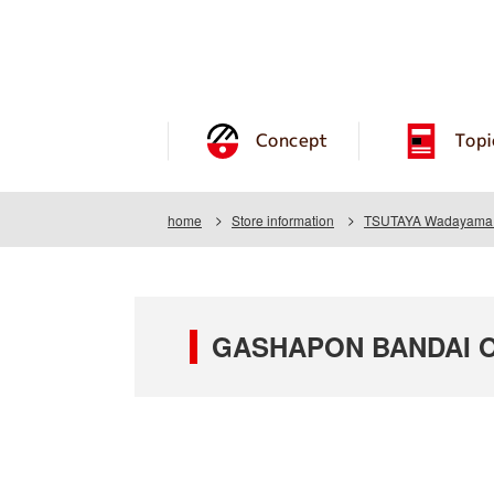
Concept
Topi
home
Store information
TSUTAYA Wadayama 
GASHAPON BANDAI O