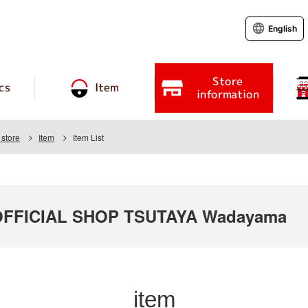
English
Store
cs
Item
information
store
Item
Item List
FFICIAL SHOP TSUTAYA Wadayama
item