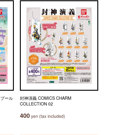
） プール
封神演義 COMICS CHARM
COLLECTION 02
400
yen (tax included)