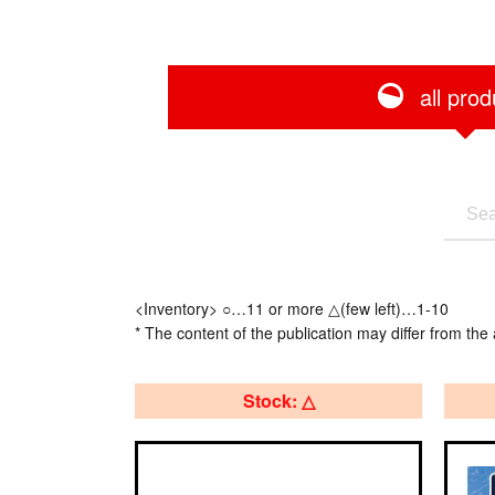
all prod
<Inventory> ○…11 or more △(few left)…1-10
* The content of the publication may differ from the 
Stock: △