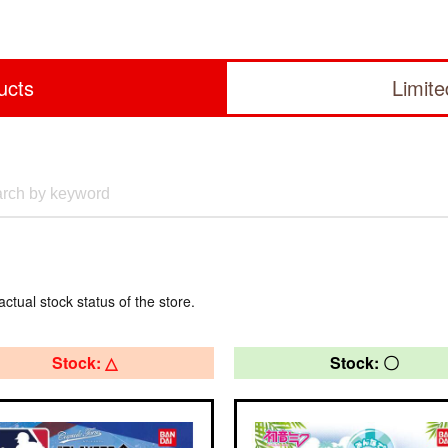
ucts
Limit
actual stock status of the store.
Stock: △
Stock: 〇