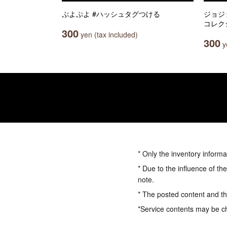
ぷよぷよ #ハッシュタグつける
ジョジ
コレク
300
yen (tax included)
300
ye
* Only the inventory informa
* Due to the influence of th
note.
* The posted content and the
*Service contents may be c