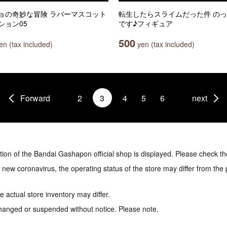
ョの奇妙な冒険 ラバーマスコット
転生したらスライムだった件 の
ション05
です♪フィギュア
500
n (tax included)
yen (tax included)
Forward
2
3
4
5
6
next
tion of the Bandai Gashapon official shop is displayed. Please check th
e new coronavirus, the operating status of the store may differ from the
 actual store inventory may differ.
hanged or suspended without notice. Please note.