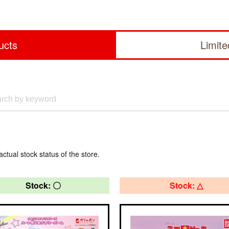
ucts
Limit
actual stock status of the store.
Stock: 〇
Stock: △