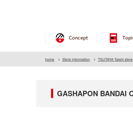
Concept
Topi
home
Store information
TSUTAYA Taishi store
GASHAPON BANDAI OF