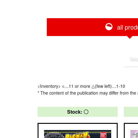
all prod
<Inventory> ○…11 or more △(few left)…1-10
* The content of the publication may differ from the 
Stock: 〇