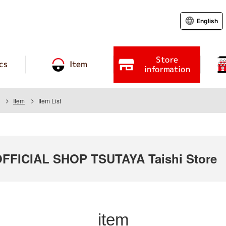
English
Store
cs
Item
information
Item
Item List
FICIAL SHOP TSUTAYA Taishi Store
item