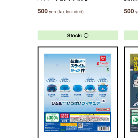
500
500
yen (tax included)
ye
Stock: 〇