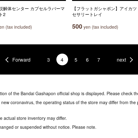
説解体センター カプセルラバーマ
【フラットガシャポン】アイカツ
ト2
セサリートレイ
500
n (tax included)
yen (tax included)
Forward
3
4
5
6
7
next
tion of the Bandai Gashapon official shop is displayed. Please check th
e new coronavirus, the operating status of the store may differ from the
 actual store inventory may differ.
hanged or suspended without notice. Please note.