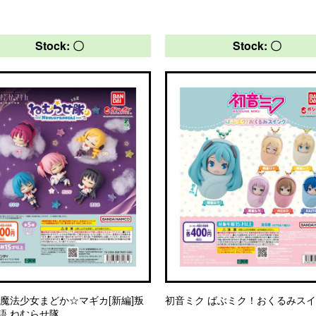
Stock: 〇
Stock: 〇
 魔法少女まどか☆マギカ[新編]叛
初音ミク ばぶミク！おくるみス
語 ねむらせ隊